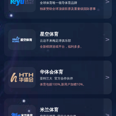
成为卓越的智能控制整体方案供应商
使命
利用技术创新和持续改善，提供技术领先的方案和质量稳
定的产品，为客户创造价值，助力员工成长
核心价值观
坚持长期共赢，以客户为中心，艰苦奋斗，实事求是，开
放合作