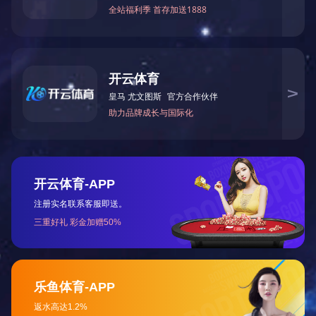
SPP团队
解决客户的不快乐是我们的快乐。
测试
只能千锤百炼才能无惧山长水远。