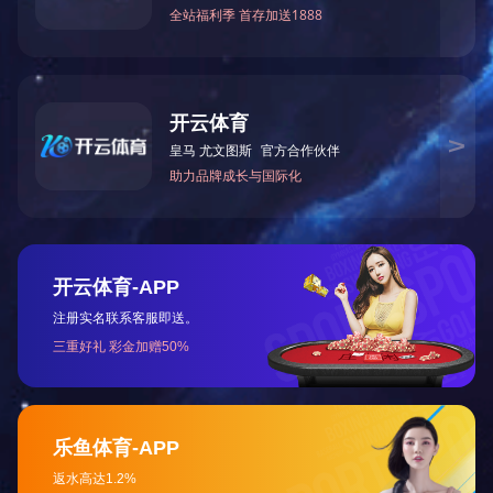
0044510 0045820 0045821 0045822 0045830 0045831...