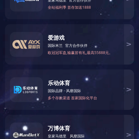
2.5kw立式舵轮驱动总成
产品特点
相关产品