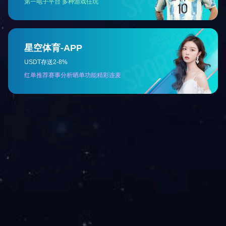
项目案例
解决方案
联系我们
热门产品
通机动力类
发电机
mksports官方网站-MK体育(中国)
锂电储能类
联系我们
电话: 023-65828790
地址: 重庆市高新区含谷镇高腾大道992号
邮箱: maoyi@cqyx.com.cn