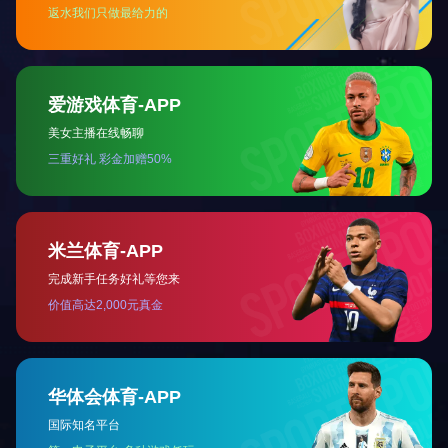
快速导航
关于我们
发展历史
项目案例
解决方案
联系我们
热门产品
通机动力类
发电机
mksports官方网站-MK体育(中国)
锂电储能类
联系我们
电话: 023-65828790
地址: 重庆市高新区含谷镇高腾大道992号