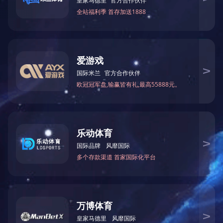
瑜欣手扶式电动园林工具电机控制器
800W 1000W 36V 48V 3000rpm无刷直流电机bldc电机是一款我
们自己生产的电机，已有4年历史。这是一款技术完善的成熟
产品，并通过了市场验证。